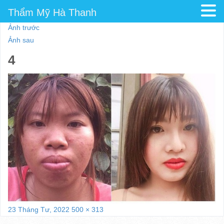
Thẩm Mỹ Hà Thanh
Ảnh trước
Ảnh sau
4
Đăng
Kích
23 Tháng Tư, 2022
500 × 313
vào
cỡ