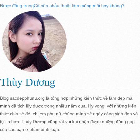
Điều
Được đăng trong
Có nên phẫu thuật làm mỏng môi hay không?
ngày
đầy
đủ
hướng
bài
viết
Thùy Dương
Blog sacdepphunu.org là tổng hợp những kiến thức về làm đẹp mà
mình đã tích lũy được trong nhiều năm qua. Hy vọng, với những kiến
thức chia sẻ đó, chị em phụ nữ chúng mình sẽ ngày càng xinh đẹp và
tự tin hơn. Thùy Dương cũng rất vui khi nhận được những đóng góp
của các bạn ở phần bình luận.