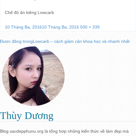
Chế độ ăn kiêng Lowcarb
Đăng
Kích
10 Tháng Ba, 2016
10 Tháng Ba, 2016
500 × 339
vào
cỡ
Điều
Được đăng trong
Lowcarb – cách giảm cân khoa học và nhanh nhất
ngày
đầy
đủ
hướng
bài
viết
Thùy Dương
Blog sacdepphunu.org là tổng hợp những kiến thức về làm đẹp mà